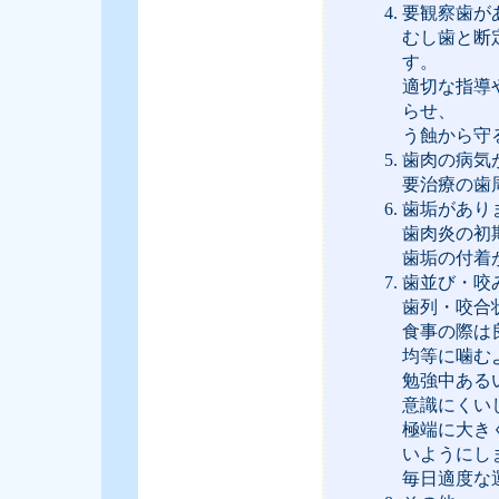
要観察歯が
むし歯と断
す。
適切な指導
らせ、
う蝕から守
歯肉の病気
要治療の歯
歯垢があり
歯肉炎の初
歯垢の付着
歯並び・咬
歯列・咬合
食事の際は
均等に噛む
勉強中ある
意識にくい
極端に大き
いようにし
毎日適度な