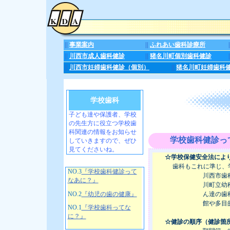
||
事業案内
||
ふれあい歯科診療所
|
||
川西市成人歯科健診
||
猪名川町個別歯科健診
|
||
川西市妊婦歯科健診（個別）
||
猪名川町妊婦歯科
学校歯科
子ども達や保護者、学校
の先生方に役立つ学校歯
科関連の情報をお知らせ
学校歯科健診っ
していきますので、ぜひ
見てくださいね。
☆学校保健安全法によ
歯科もこれに準じ、学
NO.3
『学校歯科健診って
川西市歯
なあに？』
川町立幼
NO.2
『幼児の歯の健康』
ん達の歯
館や多目
NO.1
『学校歯科ってな
に？』
☆健診の順序（健診箇