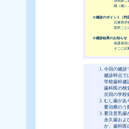
顎関節→
織（歯）
☆健診のポイント（判
兵庫県学
箇所ごと
☆健診結果のお知らせ
保護者宛
そこに記
今回の健診
健診時点で
学校歯科健
歯科医の検
次回の学校
むし歯があ
要治療のう
要注意乳歯
永久歯およ
か、歯科医